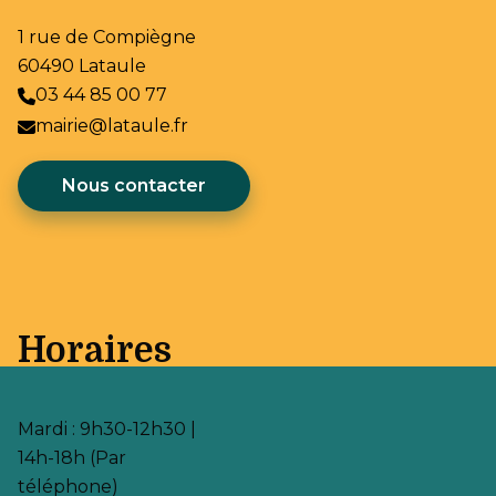
1 rue de Compiègne
60490 Lataule
03 44 85 00 77
mairie@lataule.fr
Nous contacter
Horaires
Mardi : 9h30-12h30 |
14h-18h (Par
téléphone)